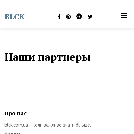
Skip
to
BLCK
content
TOG
NAVI
Наши партнеры
Про нас
blck.com.ua – коли важливо знати більше.