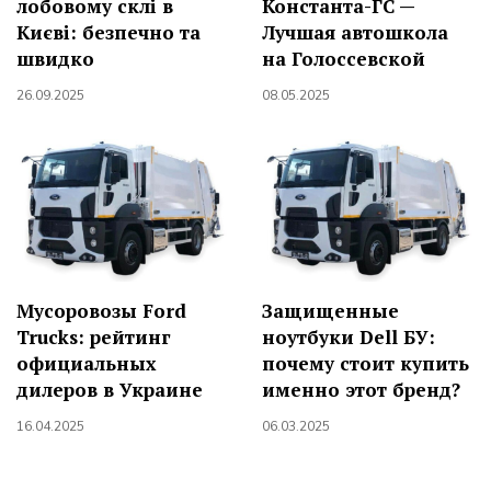
лобовому склі в
Константа-ГС —
Києві: безпечно та
Лучшая автошкола
швидко
на Голоссевской
26.09.2025
08.05.2025
Мусоровозы Ford
Защищенные
Trucks: рейтинг
ноутбуки Dell БУ:
официальных
почему стоит купить
дилеров в Украине
именно этот бренд?
16.04.2025
06.03.2025