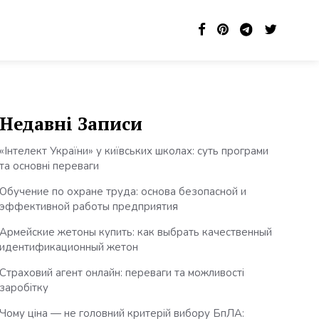
Недавні Записи
«Інтелект України» у київських школах: суть програми
та основні переваги
Обучение по охране труда: основа безопасной и
эффективной работы предприятия
Армейские жетоны купить: как выбрать качественный
идентификационный жетон
Страховий агент онлайн: переваги та можливості
заробітку
Чому ціна — не головний критерій вибору БпЛА: