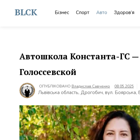
Skip
to
BLCK
Бізнес
Спорт
Авто
Здоров’я
content
Автошкола Константа-ГС —
Голоссевской
ОПУБЛІКОВАНО
Владислав Савченко
08.05.2025
Львівська область, Дрогобич, вул. Боярська, 