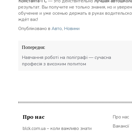
Константа-ГС
— это действительно
лучшая автошкола
результат. Вы получите не только знания, но и увере
обучение и уже осенью держать в руках водительск
ждёт вас!
Опубліковано в
Авто
,
Новини
Навігація
Попередня:
записів
Навчання роботі на поліграфі — сучасна
професія з високим попитом
Про нас
Про нас
Вакансії
blck.com.ua – коли важливо знати