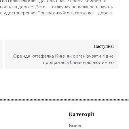
 на Голоссевской
, где ценят ваше время, комфорт и
нность на дороге. Лето — отличная возможность начать
ое удостоверение. Присоединяйтесь сегодня — дорога
Наступна:
Оренда катафалка Київ: як організувати гідне
прощання з близькою людиною
Категорії
Бізнес